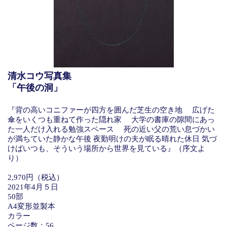
清水コウ写真集
「午後の洞」
『背の高いコニファーが四方を囲んだ芝生の空き地 広げた
傘をいくつも重ねて作った隠れ家 大学の書庫の隙間にあっ
た一人だけ入れる勉強スペース 死の近い父の荒い息づかい
が満ちていた静かな午後 夜勤明けの夫が眠る晴れた休日 気づ
けばいつも、そういう場所から世界を見ている』（序文よ
り）
2,970円（税込）
2021年4月５日
50部
A4変形並製本
カラー
ページ数：56