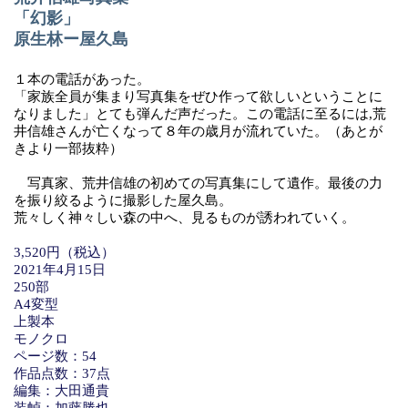
「幻影」
原生林ー屋久島
１本の電話があった。
「家族全員が集まり写真集をぜひ作って欲しいということに
なりました」とても弾んだ声だった。この電話に至るには,荒
井信雄さんが亡くなって８年の歳月が流れていた。（あとが
きより一部抜粋）
写真家、荒井信雄の初めての写真集にして遺作。最後の力
を振り絞るように撮影した屋久島。
荒々しく神々しい森の中へ、見るものが誘われていく。
3,520円（税込）
2021年4月15日
250部
A4変型
上製本
モノクロ
ページ数：54
作品点数：37点
編集：大田通貴
装幀：加藤勝也