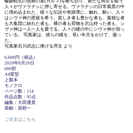
輪廻転生の宿痾の業(カルマ)を断ち切り、新たな再生を願う
人々がヴァラナシに押し寄せる。ヴァラナシの日常風景の中
に埋め込まれた、様々な伝説や奇跡潭に、触れ、酔い、人々
はシヴァ神の恩寵を希う。貧しき者も豊かな者も、孤独な者
も大集団に紛れた者も、裸の者も荷物を沢山持った者も、シ
ヴァ神は一人一人を愛でる。人々の瞳の中にシヴァ神が宿っ
ている。 写真家は、彼らの瞳を、長い年月をかけて、撮っ
た。
写真家石川武志に捧げる序文 より
6,600円（税込）
2020年8月20日
600部
A4変型
上製本
モノクロ
ページ数：114
作品点数：95点
編集：大田通貴
装幀：原耕一
ご注文はこちら