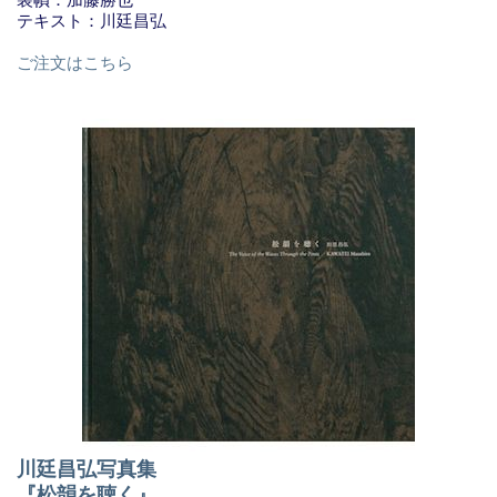
テキスト：川廷昌弘
ご注文はこちら
川廷昌弘写真集
『松韻を聴く』