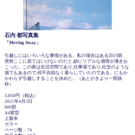
石内 都写真集
「Moving Away」
引越しにはいろいろな事情がある。私の場合はある日の朝、
突然ここに居てはいけないのだと,妙にリアルな感情が沸きお
こった。この家は生活空間であり,仕事場であり,社交のような
場でもあるので,何不自由なく暮らしていたのである。にもか
かわらず引越しすることを決めた。（あとがきより一部抜
粋）
3,850円（税込）
2021年4月3日
600部
A4変型
上製本
カラー
ページ数：74