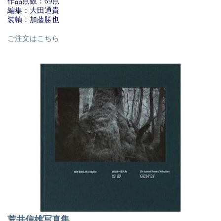
作品点数：69点
編集：大田通貴
装幀：加藤勝也
ご注文はこちら
荒井信雄写真集