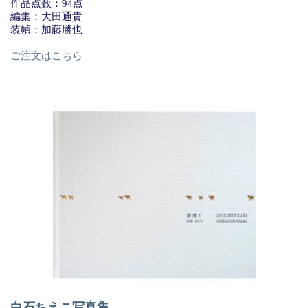
作品点数：94点
編集：大田通貴
装幀：加藤勝也
ご注文はこちら
白石ちえこ写真集