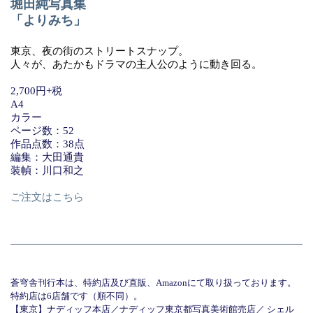
堀田純写真集
「よりみち」
東京、夜の街のストリートスナップ。
人々が、あたかもドラマの主人公のように動き回る。
2,700円+税
A4
カラー
ページ数：52
作品点数：38点
編集：大田通貴
装幀：川口和之
ご注文はこちら
蒼穹舎刊行本は、特約店及び直販、Amazonにて取り扱っております。
特約店は6店舗です（順不同）。
【東京】ナディッフ本店／ナディッフ東京都写真美術館売店／ シェル