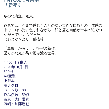
「鹿渡り」
冬の北海道、道東。
道東では、今まで感じたことのない大きな自然との一体感の
中で、弱い光に包まれながら、私と鹿と自然が一本の道でつ
ながっていくのだった。
（あとがきより一部抜粋）
「島影」から５年、待望の新作。
柔らかな光が紡ぐ澄み渡る世界。
4,400円（税込）
2020年10月5日
600部
A4変型
上製本
モノクロ
ページ数：80
作品点数：59点
編集：大田通貴
装幀：加藤勝也